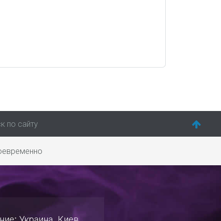
к по сайту
воевременно
ие: Украина, Киев