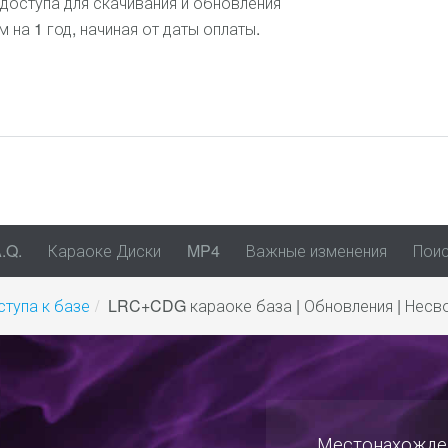
доступа для скачивания и обновления
на 1 год, начиная от даты оплаты.
.Q.
Караоке Диски
MP4
Важные изменения
Поис
ступа к базе
LRC+CDG караоке база | Обновления | Нес
Местонахожден