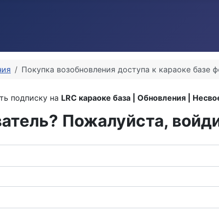
ния
Покупка возобновления доступа к караоке базе 
ть подписку на
LRC караоке база | Обновления | Несв
тель? Пожалуйста, войд