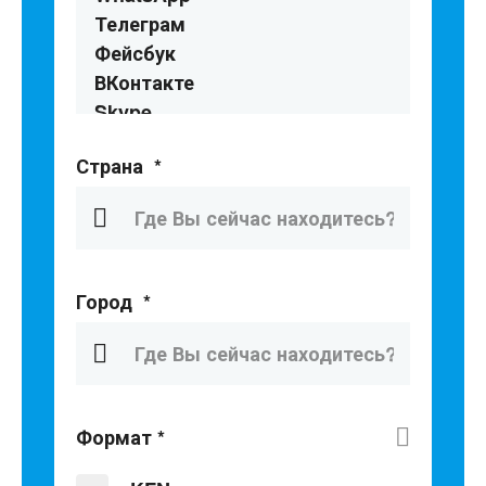
Вайбер
WhatsApp
Телеграм
Фейсбук
ВКонтакте
Skype
Страна
*
Город
*
Формат
*