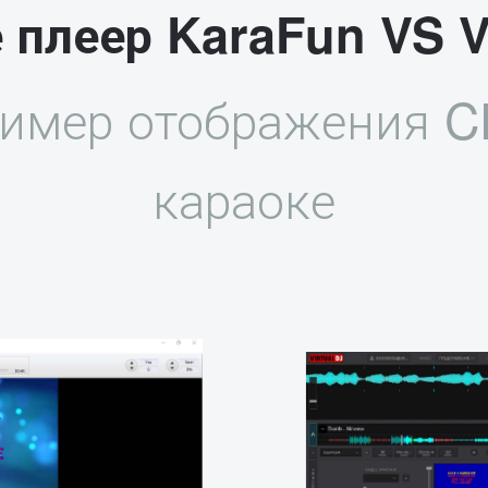
 плеер KaraFun VS V
имер отображения 
караоке