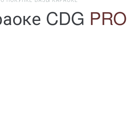
раоке CDG
PRO