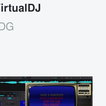
irtualDJ
CDG