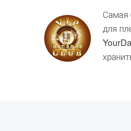
Самая 
для пл
YourDa
хранит